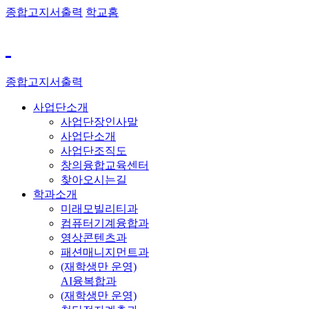
종합고지서출력
학교홈
종합고지서출력
사업단소개
사업단장인사말
사업단소개
사업단조직도
창의융합교육센터
찾아오시는길
학과소개
미래모빌리티과
컴퓨터기계융합과
영상콘텐츠과
패션매니지먼트과
(재학생만 운영)
AI융복합과
(재학생만 운영)