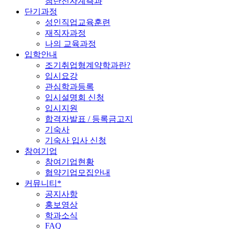
첨단전자계측과
단기과정
성인직업교육훈련
재직자과정
나의 교육과정
입학안내
조기취업형계약학과란?
입시요강
관심학과등록
입시설명회 신청
입시지원
합격자발표 / 등록금고지
기숙사
기숙사 입사 신청
참여기업
참여기업현황
협약기업모집안내
커뮤니티*
공지사항
홍보영상
학과소식
FAQ