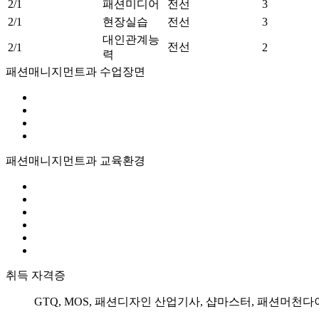
2/1
패션미디어
전선
3
2/1
현장실습
전선
3
대인관계능
전선
2/1
2
력
패션매니지먼트과 수업장면
패션매니지먼트과 교육환경
취득 자격증
GTQ, MOS, 패션디자인 산업기사, 샵마스터, 패션머천다