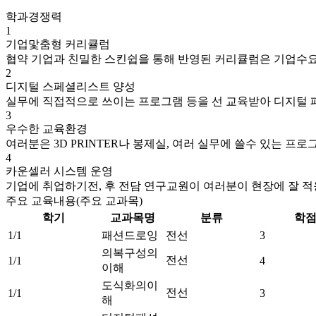
학과경쟁력
1
기업맟춤형 커리큘럼
협약 기업과 친밀한 스킨쉽을 통해 반영된 커리큘럼은 기업수
2
디지털 스페셜리스트 양성
실무에 직접적으로 쓰이는 프로그램 등을 선 교육받아 디지털
3
우수한 교육환경
여러분은 3D PRINTER나 봉제실, 여러 실무에 쓸수 있는 
4
카운셀러 시스템 운영
기업에 취업하기전, 후 전담 연구교원이 여러분이 현장에 잘 적
주요 교육내용(주요 교과목)
학기
교과목명
분류
학
1/1
패션드로잉
전선
3
의복구성의
전선
1/1
4
이해
도식화의이
전선
1/1
3
해