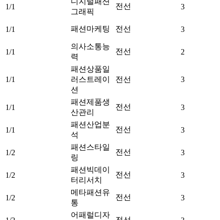
디지털패션
전선
1/1
3
그래픽
패션마케팅
전선
1/1
3
의사소통능
전선
1/1
2
력
패션상품일
1/1
러스트레이
전선
3
션
패션제품생
전선
1/1
3
산관리
패션산업분
전선
1/1
3
석
패션스타일
전선
1/2
3
링
패션빅데이
전선
1/2
3
터리서치
메타패션유
전선
1/2
3
통
어패럴디자
전선