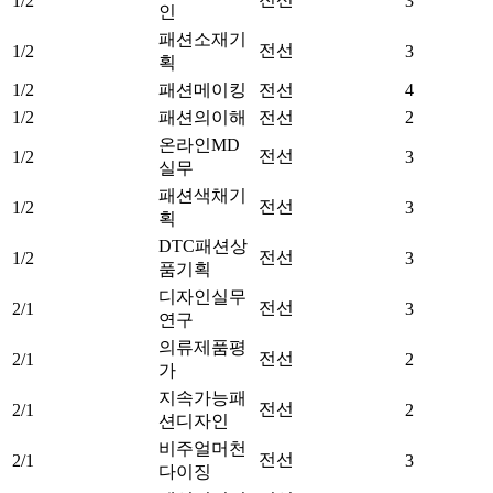
1/2
3
인
패션소재기
전선
1/2
3
획
1/2
패션메이킹
전선
4
1/2
패션의이해
전선
2
온라인MD
전선
1/2
3
실무
패션색채기
전선
1/2
3
획
DTC패션상
전선
1/2
3
품기획
디자인실무
전선
2/1
3
연구
의류제품평
전선
2/1
2
가
지속가능패
전선
2/1
2
션디자인
비주얼머천
전선
2/1
3
다이징